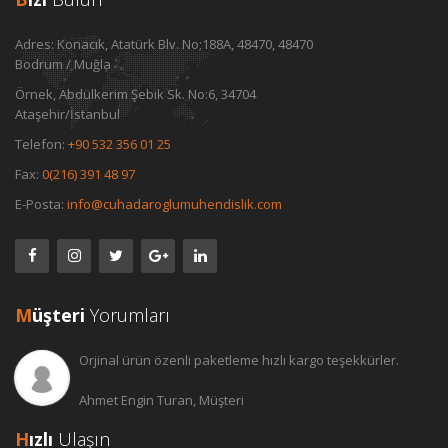
Adres:
Konacık, Atatürk Blv. No;188A, 48470, 48470
Bodrum / Muğla
Örnek, Abdülkerim Şebik Sk. No:6, 34704
Ataşehir/İstanbul
Telefon:
+90 532 356 01 25
Fax:
0(216) 391 48 97
E-Posta:
info@cuhadaroglumuhendislik.com
M
üşteri
Yorumları
Orjinal ürün özenli paketleme hızlı kargo teşekkürler.
Ahmet Engin Turan, Müşteri
H
ızlı
Ulaşın