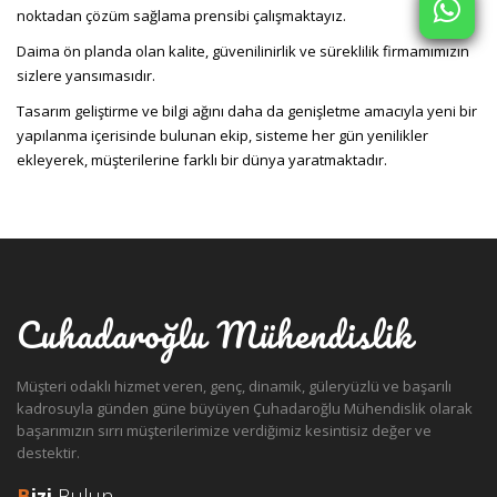
noktadan çözüm sağlama prensibi çalışmaktayız.
Daima ön planda olan kalite, güvenilinirlik ve süreklilik firmamımızın
sizlere yansımasıdır.
Tasarım geliştirme ve bilgi ağını daha da genişletme amacıyla yeni bir
yapılanma içerisinde bulunan ekip, sisteme her gün yenilikler
ekleyerek, müşterilerine farklı bir dünya yaratmaktadır.
Cuhadaroğlu Mühendislik
Müşteri odaklı hizmet veren, genç, dinamik, güleryüzlü ve başarılı
kadrosuyla günden güne büyüyen Çuhadaroğlu Mühendislik olarak
başarımızın sırrı müşterilerimize verdiğimiz kesintisiz değer ve
destektir.
B
izi
Bulun