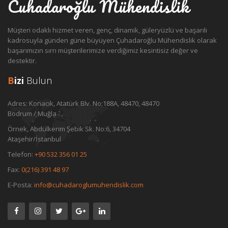
Cuhadaroğlu Mühendislik
Müşteri odaklı hizmet veren, genç, dinamik, güleryüzlü ve başarılı
kadrosuyla günden güne büyüyen Çuhadaroğlu Mühendislik olarak
başarımızın sırrı müşterilerimize verdiğimiz kesintisiz değer ve
destektir.
B
izi
Bulun
Adres:
Konacık, Atatürk Blv. No;188A, 48470, 48470
Bodrum / Muğla
Örnek, Abdülkerim Şebik Sk. No:6, 34704
Ataşehir/İstanbul
Telefon:
+90 532 356 01 25
Fax:
0(216) 391 48 97
E-Posta:
info@cuhadaroglumuhendislik.com