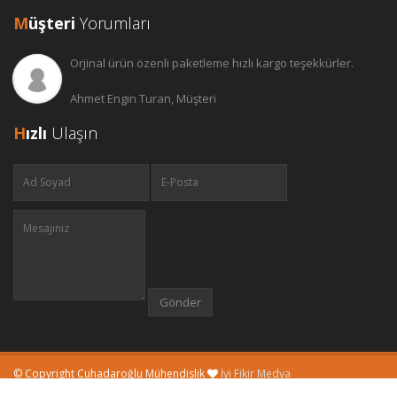
M
üşteri
Yorumları
Orjinal ürün özenli paketleme hızlı kargo teşekkürler.
Ahmet Engin Turan, Müşteri
H
ızlı
Ulaşın
© Copyright Cuhadaroğlu Mühendislik
İyi Fikir Medya