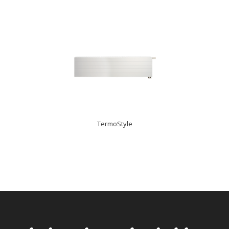
İncele
TermoStyle