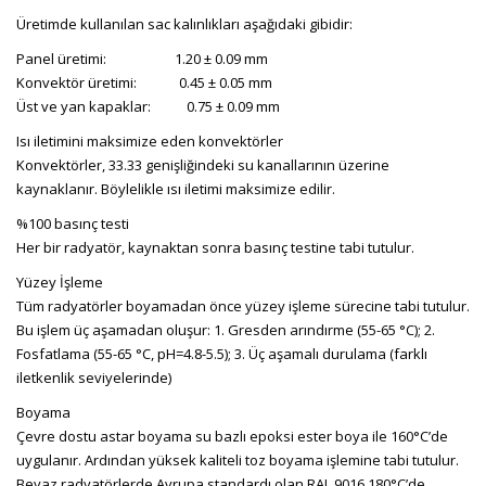
Üretimde kullanılan sac kalınlıkları aşağıdaki gibidir:
Panel üretimi: 1.20 ± 0.09 mm
Konvektör üretimi: 0.45 ± 0.05 mm
Üst ve yan kapaklar: 0.75 ± 0.09 mm
Isı iletimini maksimize eden konvektörler
Konvektörler, 33.33 genişliğindeki su kanallarının üzerine
kaynaklanır. Böylelikle ısı iletimi maksimize edilir.
%100 basınç testi
Her bir radyatör, kaynaktan sonra basınç testine tabi tutulur.
Yüzey İşleme
Tüm radyatörler boyamadan önce yüzey işleme sürecine tabi tutulur.
Bu işlem üç aşamadan oluşur: 1. Gresden arındırme (55-65 °C); 2.
Fosfatlama (55-65 °C, pH=4.8-5.5); 3. Üç aşamalı durulama (farklı
iletkenlik seviyelerinde)
Boyama
Çevre dostu astar boyama su bazlı epoksi ester boya ile 160°C’de
uygulanır. Ardından yüksek kaliteli toz boyama işlemine tabi tutulur.
Beyaz radyatörlerde Avrupa standardı olan RAL 9016 180°C’de