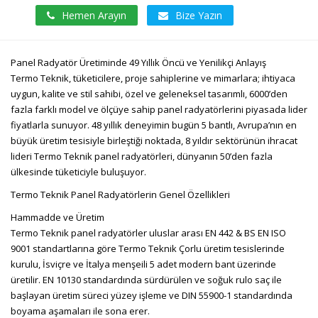
Hemen Arayın
Bize Yazın
Panel Radyatör Üretiminde 49 Yıllık Öncü ve Yenilikçi Anlayış
Termo Teknik, tüketicilere, proje sahiplerine ve mimarlara; ihtiyaca
uygun, kalite ve stil sahibi, özel ve geleneksel tasarımlı, 6000’den
fazla farklı model ve ölçüye sahip panel radyatörlerini piyasada lider
fiyatlarla sunuyor. 48 yıllık deneyimin bugün 5 bantlı, Avrupa’nın en
büyük üretim tesisiyle birleştiği noktada, 8 yıldır sektörünün ihracat
lideri Termo Teknik panel radyatörleri, dünyanın 50’den fazla
ülkesinde tüketiciyle buluşuyor.
Termo Teknik Panel Radyatörlerin Genel Özellikleri
Hammadde ve Üretim
Termo Teknik panel radyatörler uluslar arası EN 442 & BS EN ISO
9001 standartlarına göre Termo Teknik Çorlu üretim tesislerinde
kurulu, İsviçre ve İtalya menşeili 5 adet modern bant üzerinde
üretilir. EN 10130 standardında sürdürülen ve soğuk rulo saç ile
başlayan üretim süreci yüzey işleme ve DIN 55900-1 standardında
boyama aşamaları ile sona erer.