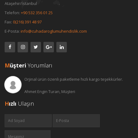
Ataşehir/İstanbul
Telefon:
+90 532 356 01 25
Fax:
0(216) 391 48 97
E-Posta:
info@cuhadaroglumuhendislik.com
M
üşteri
Yorumları
Orjinal ürün özenli paketleme hızlı kargo teşekkürler.
Ahmet Engin Turan, Müşteri
H
ızlı
Ulaşın