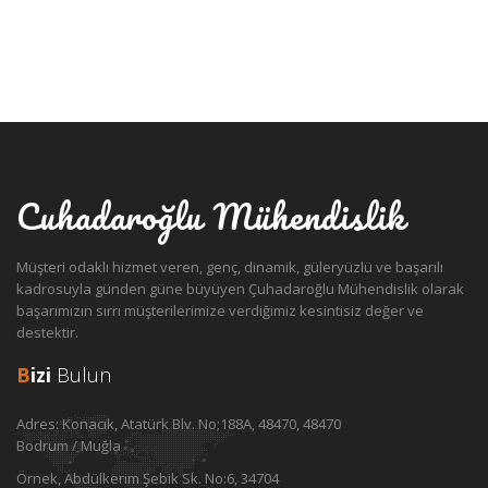
Cuhadaroğlu Mühendislik
Müşteri odaklı hizmet veren, genç, dinamik, güleryüzlü ve başarılı
kadrosuyla günden güne büyüyen Çuhadaroğlu Mühendislik olarak
başarımızın sırrı müşterilerimize verdiğimiz kesintisiz değer ve
destektir.
B
izi
Bulun
Adres:
Konacık, Atatürk Blv. No;188A, 48470, 48470
Bodrum / Muğla
Örnek, Abdülkerim Şebik Sk. No:6, 34704