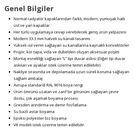
Genel Bilgiler
Normal radyatör kapaklarından farklı, modern, yumuşak hatlı
üst ve yan kapaklar
Her türlü uygulamaya cevap verebilecek geniş ürün yelpazesi
Modern 33.3 mm hatveli su kanalı tasarımı
Yüksek ısıl verim sağlayan su kanallarına kaynaklı konvektörler
Prüjör, kör tapa, vida ve dübelden oluşan aksesuar poşeti
Montaj esnekliği sağlayan “L” tipi duvar askısı (Diğer tip duvar
askıları ve ayaklar istek üzerine temin edilebilir)
Nakliye sırasında ve depolamada uzun süreli koruma sağlayan
sağlam ambalaj
Avrupa standardı RAL 9016 boya rengi
Ürün ömrünü uzatan ve zarif bir görünüm sağlayan çevre
dostu, çok aşamalı boyama prosesi
Gresden arındırma ve demir fosfatlama
Su bazlı astar boyama
Epoksi polyester toz boyama
VK modeli istek üzerine temin edilebilir.